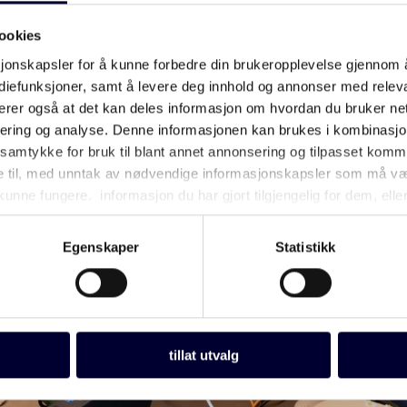
ookies
sjonskapsler for å kunne forbedre din brukeropplevelse gjennom 
ediefunksjoner, samt å levere deg innhold og annonser med releva
bærer også at det kan deles informasjon om hvordan du bruker ne
sering og analyse. Denne informasjonen kan brukes i kombinasj
m samtykke for bruk til blant annet annonsering og tilpasset kom
e til, med unntak av nødvendige informasjonskapsler som må være 
kunne fungere. informasjon du har gjort tilgjengelig for dem, ell
ne deres.
Egenskaper
Statistikk
tillat utvalg