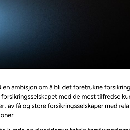
ed en ambisjon om å bli det foretrukne forsikr
det forsikringsselskapet med de mest tilfredse 
rt av få og store forsikringsselskaper med relat
joner.