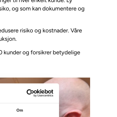
nger til hver enkelt kunde. Ly
 risiko, og som kan dokumentere og
redusere risiko og kostnader. Våre
uksjon.
00 kunder og forsikrer betydelige
Om