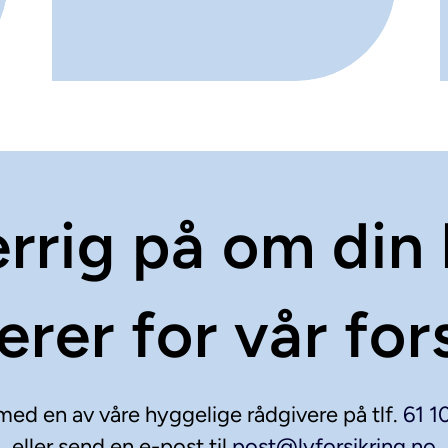
rrig på om din 
serer for vår for
ed en av våre hyggelige rådgivere på tlf.
61 1
eller send en e-post til
post@lyforsikring.no