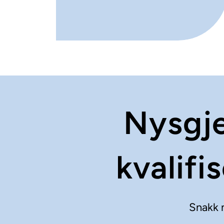
Nysgje
kvalifi
Snakk m