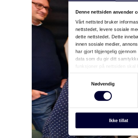
Denne nettsiden anvender c
Vårt nettsted bruker informa
nettstedet, levere sosiale m
dette nettstedet. Dette inne
innen sosiale medier, annon
har gjort tilgjengelig gjenno
data som du gir ditt samtykk
funksjoner på nettsiden skal 
gjennom din bruk av tjeneste
Samtykkevalg
Nødvendig
Ikke tillat