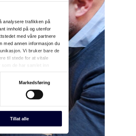
å analysere trafikken på
nt innhold på og utenfor
ttstedet med våre partnere
on med annen informasjon du
munikasjon. Vi bruker bare de
til stede for at vitale
er som de har samlet inn
Markedsføring
Tillat alle